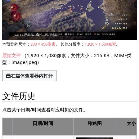
本预览的尺寸：
800 × 450像素
。
其他分辨率：
1,920 × 1,080像素
。
原始文件
（1,920 × 1,080像素，文件大小：215 KB，MIME类
型：
image/jpeg
）
在媒体查看器内打开
文件历史
点击某个日期/时间查看对应时刻的文件。
日期/时间
缩⁠略⁠图
大小