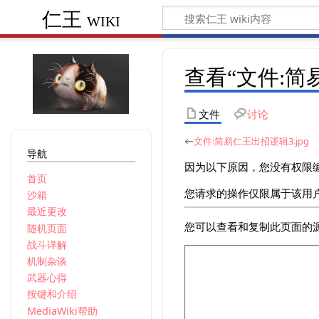
仁王 wiki
查看“︁文件:简
文件
讨论
←
文件:简易仁王出招逻辑3.jpg
导航
因为以下原因，您没有权限
首页
您请求的操作仅限属于该用
沙箱
最近更改
您可以查看和复制此页面的
随机页面
战斗详解
机制杂谈
武器心得
按键和介绍
MediaWiki帮助