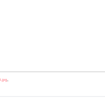
jpg
。