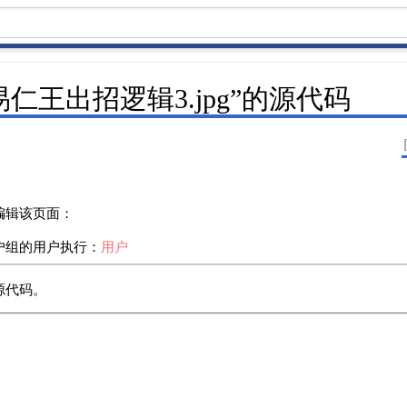
易仁王出招逻辑3.jpg”︁的源代码
编辑该页面：
户组的用户执行：
用户
源代码。