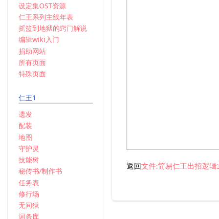
设定集OST资源
仁王系列主线年表
摇篮到地狱的窍门解说
编辑wiki入门
捐助网站
所有页面
特殊页面
仁王1
遗发
配装
地图
守护灵
技能树
返回
文件:简易仁王出招逻辑3.
秘传书/制作书
任务表
修行场
无间狱
词条库