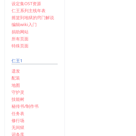
1
设定集OST资源
要
年
仁王系列主线年表
3
摇篮到地狱的窍门解说
月
编辑wiki入门
5
捐助网站
日
所有页面
(
特殊页面
星
期
仁王1
五
)
遗发
配装
地图
守护灵
技能树
秘传书/制作书
任务表
修行场
无间狱
词条库